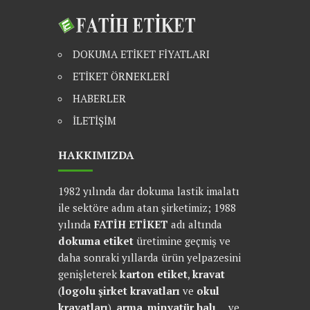
DOKUMA ETİKET FİYATLARI
ETİKET ÖRNEKLERİ
HABERLER
İLETİŞİM
HAKKIMIZDA
1982 yılında dar dokuma lastik imalatı
ile sektöre adım atan şirketimiz; 1988
yılında
FATİH ETİKET
adı altında
dokuma etiket
üretimine geçmiş ve
daha sonraki yıllarda ürün yelpazesini
genişleterek
karton etiket
,
kravat
(
logolu şirket kravatları
ve
okul
kravatları
),
arma
,
minyatür halı
... ve