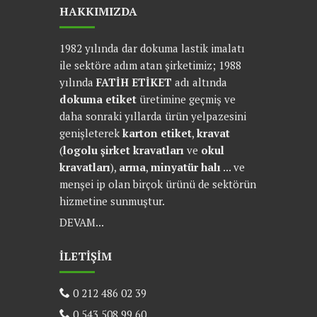
HAKKIMIZDA
1982 yılında dar dokuma lastik imalatı
ile sektöre adım atan şirketimiz; 1988
yılında
FATİH ETİKET
adı altında
dokuma etiket
üretimine geçmiş ve
daha sonraki yıllarda ürün yelpazesini
genişleterek
karton etiket
,
kravat
(
logolu şirket kravatları
ve
okul
kravatları
),
arma
,
minyatür halı
... ve
menşei ip olan birçok ürünü de sektörün
hizmetine sunmuştur.
DEVAM...
İLETİŞİM
0 212 486 02 39
0 543 508 99 60