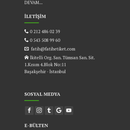
DEVAM...
İLETİŞİM
0 212 486 02 39
0 543 508 99 60
fatih@fatihetiket.com
İkitelli Org. San. Tümsan San. Sit.
1.Kısım 4.Blok No:11
Başakşehir - İstanbul
SOSYAL MEDYA
E-BÜLTEN